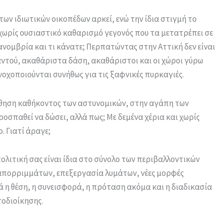
ων ιδιωτικών οικοπέδων αρκεί, ενώ την ίδια στιγμή το
ωρίς ουσιαστικό καθαρισμό γεγονός που τα μετατρέπει σε
ανομβρία και τι κάνατε; Περπατώντας στην Αττική δεν είναι
αντού, ακαθάριστα δάση, ακαθάριστοι και οι χώροι γύρω
νοχοποιούνται συνήθως για τις ξαφνικές πυρκαγιές.
θηση καθήκοντος των αστυνομικών, στην αγάπη των
ροσπαθεί να δώσει, αλλά πως; Με δεμένα χέρια και χωρίς
. Γιατί άραγε;
λιτική σας είναι ίδια στο σύνολο των περιβαλλοντικών
απορριμμάτων, επεξεργασία λυμάτων, νέες μορφές
ά η θέση, η συνεισφορά, η πρόταση ακόμα και η διαδικασία
τοδιοίκησης.