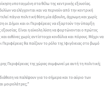
οίκηση υποταγμένη στα θέλω της κεντρικής εξουσίας.
δυλίων να ελέγχονται και να περνούν από την κεντρική
ποτελεί πάγια πολιτική θέση μία άβουλη, άχρωμη και χωρίς
ση οι Δήμοι και οι Περιφέρειες να εξαρτούν την ύπαρξη
ής εξουσίας. Είναι η εύκολη λύση να φορτώνονται ο πρώτος
και ευθύνες χωρίς αντίστοιχα κονδύλια και πόρους. Μέχρι να
ι Περιφέρειες θα παίζουν το ρόλο της Ιφιγένειας στο βωμό
ερης Περιφέρειας της χώρας συμφωνεί με αυτή τη πολιτική;
ν διάθεση να παλέψουν για το σήμερα και το αύριο των
αι μοιρολάτρες;”