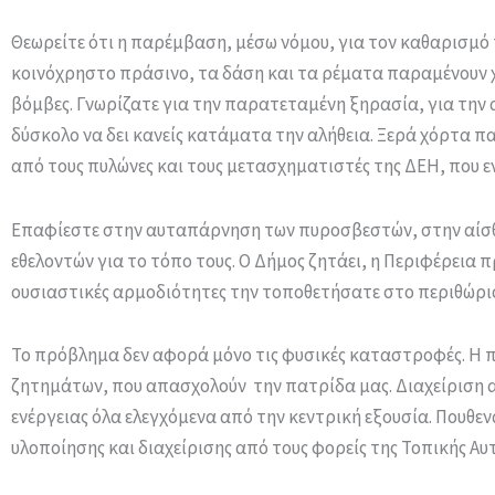
Θεωρείτε ότι η παρέμβαση, μέσω νόμου, για τον καθαρισμό τ
κοινόχρηστο πράσινο, τα δάση και τα ρέματα παραμένουν χ
βόμβες. Γνωρίζατε για την παρατεταμένη ξηρασία, για την 
δύσκολο να δει κανείς κατάματα την αλήθεια. Ξερά χόρτα π
από τους πυλώνες και τους μετασχηματιστές της ΔΕΗ, που ε
Επαφίεστε στην αυταπάρνηση των πυροσβεστών, στην αίσ
εθελοντών για το τόπο τους. Ο Δήμος ζητάει, η Περιφέρεια π
ουσιαστικές αρμοδιότητες την τοποθετήσατε στο περιθώριο
Το πρόβλημα δεν αφορά μόνο τις φυσικές καταστροφές. Η πο
ζητημάτων, που απασχολούν την πατρίδα μας. Διαχείριση 
ενέργειας όλα ελεγχόμενα από την κεντρική εξουσία. Πουθεν
υλοποίησης και διαχείρισης από τους φορείς της Τοπικής Αυ