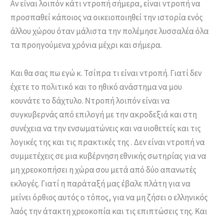
Αν είναι λοιπόν κάτι ντροπή σήμερα, είναι ντροπή να
προσπαθεί κάποιος να οικειοποιηθεί την ιστορία ενός
άλλου χώρου όταν μάλιστα την πολέμησε λυσσαλέα όλα
τα προηγούμενα χρόνια μέχρι και σήμερα.
Και θα σας πω εγώ κ. Τσίπρα τι είναι ντροπή. Γιατί δεν
έχετε το πολιτικό και το ηθικό ανάστημα να μου
κουνάτε το δάχτυλο. Ντροπή λοιπόν είναι να
συγκυβερνάς από επιλογή με την ακροδεξιά και στη
συνέχεια να την ενσωματώνεις και να υιοθετείς και τις
λογικές της και τις πρακτικές της . Δεν είναι ντροπή να
συμμετέχεις σε μια κυβέρνηση εθνικής σωτηρίας για να
μη χρεοκοπήσει η χώρα σου μετά από δύο απανωτές
εκλογές. Γιατί η παράταξή μας έβαλε πλάτη για να
μείνει όρθιος αυτός ο τόπος, για να μη ζήσει ο ελληνικός
λαός την άτακτη χρεοκοπία και τις επιπτώσεις της. Και