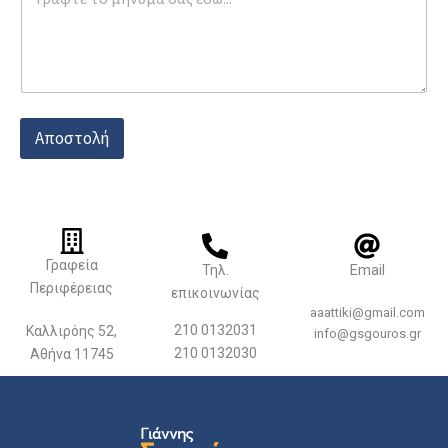
α
τ
ε
π
ώ
ν
υ
Αποστολή
μ
ο
Ο
ν
ο
μ
α
Γραφεία
Τηλ.
Email
τ
Περιφέρειας
ε
επικοινωνίας
π
aaattiki@gmail.com
ώ
210 0132031
Καλλιρόης 52,
info@gsgouros.gr
ν
210 0132030
Αθήνα 11745
υ
μ
ο
Θ
έ