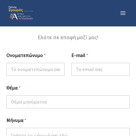
Μετάβαση
στο
περιεχόμενο
Ελάτε σε επαφή μαζί μας!
Ονοματεπώνυμο
*
E-mail
*
Θέμα
*
Ο
Μήνυμα
*
ν
ο
μ