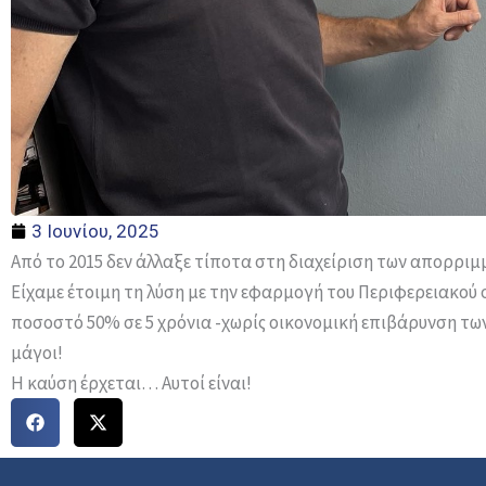
3 Ιουνίου, 2025
Από το 2015 δεν άλλαξε τίποτα στη διαχείριση των απορριμ
Είχαμε έτοιμη τη λύση με την εφαρμογή του Περιφερειακού 
ποσοστό 50% σε 5 χρόνια -χωρίς οικονομική επιβάρυνση τω
μάγοι!
Η καύση έρχεται… Αυτοί είναι!